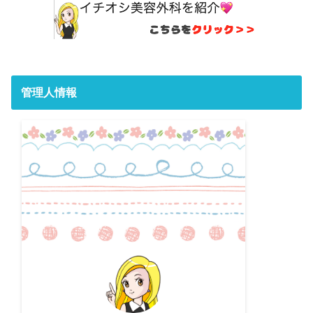
管理人情報