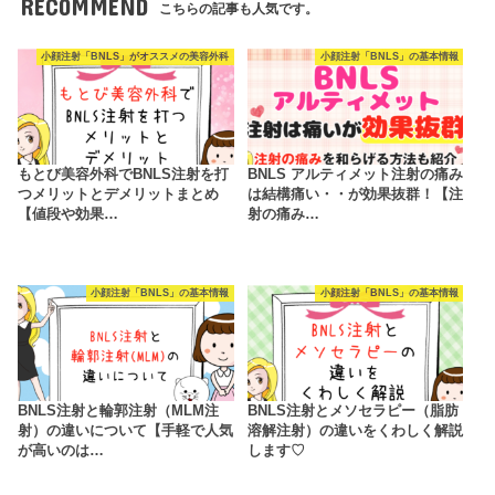
RECOMMEND
こちらの記事も人気です。
小顔注射「BNLS」がオススメの美容外科
小顔注射「BNLS」の基本情報
もとび美容外科でBNLS注射を打
BNLS アルティメット注射の痛み
つメリットとデメリットまとめ
は結構痛い・・が効果抜群！【注
【値段や効果…
射の痛み…
小顔注射「BNLS」の基本情報
小顔注射「BNLS」の基本情報
BNLS注射と輪郭注射（MLM注
BNLS注射とメソセラピー（脂肪
射）の違いについて【手軽で人気
溶解注射）の違いをくわしく解説
が高いのは…
します♡