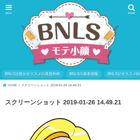
menu
search
BNLS注射がオススメの美容外科
BNLSの基本情報
BNLSがオススメ
HOME
スクリーンショット 2019-01-26 14.49.21
スクリーンショット 2019-01-26 14.49.21