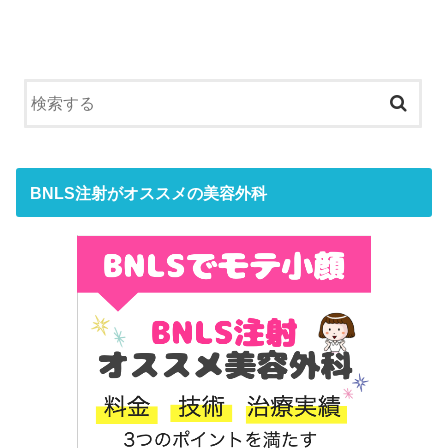
BNLS注射がオススメの美容外科