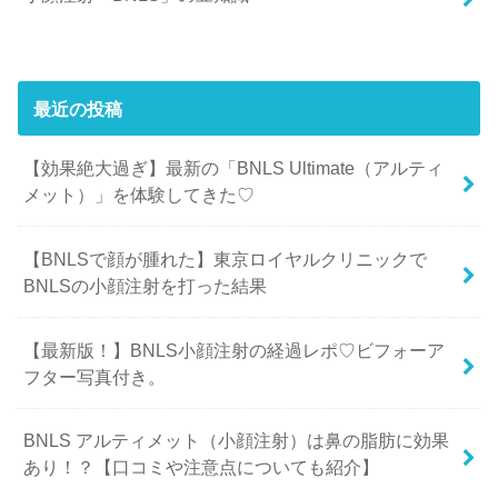
最近の投稿
【効果絶大過ぎ】最新の「BNLS Ultimate（アルティ
メット）」を体験してきた♡
【BNLSで顔が腫れた】東京ロイヤルクリニックで
BNLSの小顔注射を打った結果
【最新版！】BNLS小顔注射の経過レポ♡ビフォーア
フター写真付き。
BNLS アルティメット（小顔注射）は鼻の脂肪に効果
あり！？【口コミや注意点についても紹介】