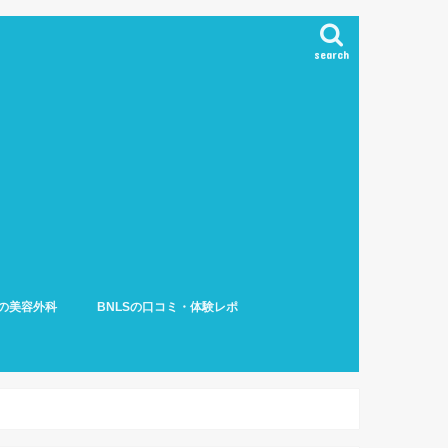
search
めの美容外科
BNLSの口コミ・体験レポ