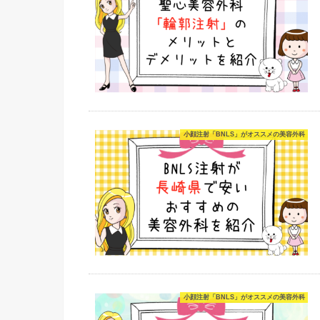
小顔注射「BNLS」がオススメの美容外科
小顔注射「BNLS」がオススメの美容外科