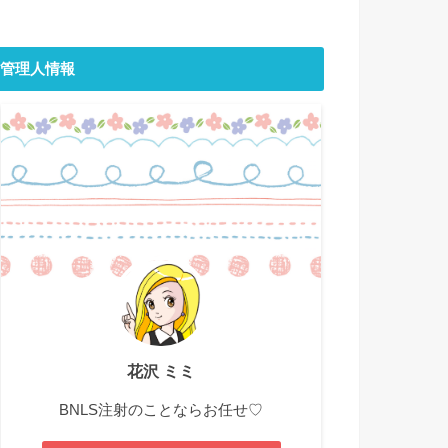
管理人情報
花沢 ミミ
BNLS注射のことならお任せ♡