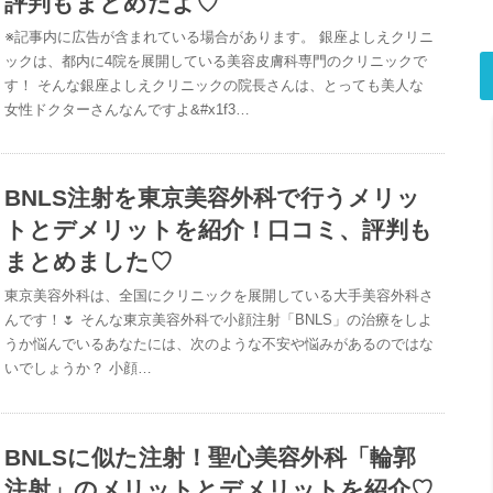
評判もまとめたよ♡
※記事内に広告が含まれている場合があります。 銀座よしえクリニ
ックは、都内に4院を展開している美容皮膚科専門のクリニックで
す！ そんな銀座よしえクリニックの院長さんは、とっても美人な
女性ドクターさんなんですよ&#x1f3…
BNLS注射を東京美容外科で行うメリッ
トとデメリットを紹介！口コミ、評判も
まとめました♡
東京美容外科は、全国にクリニックを展開している大手美容外科さ
んです！🌷 そんな東京美容外科で小顔注射「BNLS」の治療をしよ
うか悩んでいるあなたには、次のような不安や悩みがあるのではな
いでしょうか？ 小顔…
BNLSに似た注射！聖心美容外科「輪郭
注射」のメリットとデメリットを紹介♡