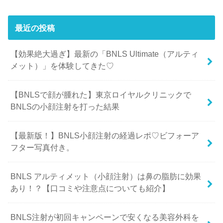
最近の投稿
【効果絶大過ぎ】最新の「BNLS Ultimate（アルティ
メット）」を体験してきた♡
【BNLSで顔が腫れた】東京ロイヤルクリニックで
BNLSの小顔注射を打った結果
【最新版！】BNLS小顔注射の経過レポ♡ビフォーア
フター写真付き。
BNLS アルティメット（小顔注射）は鼻の脂肪に効果
あり！？【口コミや注意点についても紹介】
BNLS注射が初回キャンペーンで安くなる美容外科を