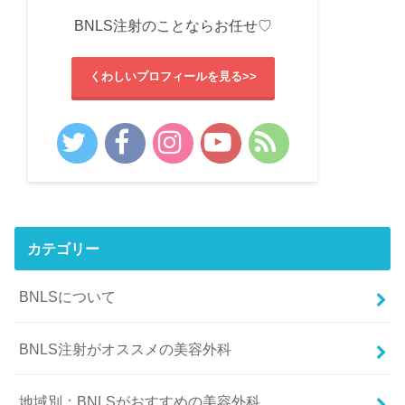
BNLS注射のことならお任せ♡
くわしいプロフィールを見る>>
カテゴリー
BNLSについて
BNLS注射がオススメの美容外科
地域別：BNLSがおすすめの美容外科